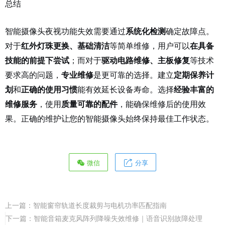
总结
智能摄像头夜视功能失效需要通过
确定故障点。
系统化检测
对于
等简单维修，用户可以
红外灯珠更换、基础清洁
在具备
；而对于
等技术
技能的前提下尝试
驱动电路维修、主板修复
要求高的问题，
是更可靠的选择。建立
专业维修
定期保养计
和
能有效延长设备寿命。选择
划
正确的使用习惯
经验丰富的
，使用
，能确保维修后的使用效
维修服务
质量可靠的配件
果。正确的维护让您的智能摄像头始终保持最佳工作状态。
微信
分享
上一篇：
智能窗帘轨道长度裁剪与电机功率匹配指南
下一篇：
智能音箱麦克风阵列降噪失效维修｜语音识别故障处理