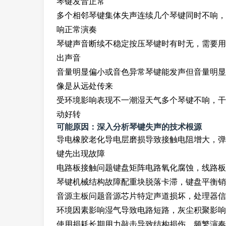
琴键发音正常
多个相邻琴键集体失声连续几个琴键同时不响，形
响正常演奏
琴键声音断续不稳定按压琴键时有时无，需要用
出声音
音量明显偏小或音色异常琴键能发声但音量明显
像是从远处传来
受环境影响表现不一潮湿天气多个琴键不响，干
动好转
可能原因：深入分析琴键失声的技术根源
导电橡胶老化导电层磨损导致接触电阻增大，弹
键先出现故障
电路板接触问题键盘矩阵电路氧化腐蚀，线路板
琴键机械结构故障配重块脱落卡滞，键盘平衡销
音源主板问题音源芯片特定声道损坏，处理器信
环境因素影响湿气导致电路短路，灰尘积聚影响
使用损耗长期用力敲击导致结构损伤，频繁演奏