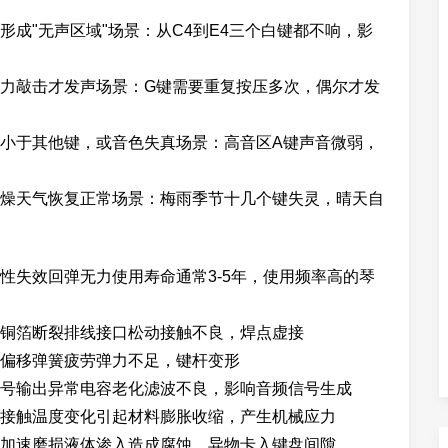
成"无声区域"场景：从C4到E4三个白键都不响，影
力敲击才发声场景：G键需要重复按压多次，偶尔才发
小于其他键，或音色失真场景：高音区A键声音微弱，
燥天气恢复正常场景：梅雨季节十几个键失灵，晴天自
性失效回弹无力使用寿命通常3-5年，使用频率高的琴
铜箔断裂排线接口松动接触不良，焊点虚接
偏移弹簧疲劳弹力不足，键杆变形
号输出异常电容老化滤波不良，影响音频信号生成
接触温度变化引起材料膨胀收缩，产生机械应力
加速磨损液体渗入造成腐蚀，异物卡入键盘间隙