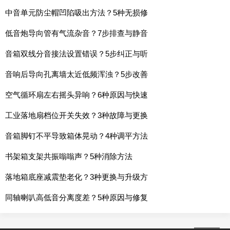
中音单元防尘帽凹陷吸出方法？5种无损修
低音炮导向管有气流杂音？7步排查与静音
音箱双线分音接法设置错误？5步纠正与听
音响后导向孔离墙太近低频浑浊？5步改善
空气循环扇左右摇头异响？6种原因与快速
工业落地扇档位开关失效？3种故障与更换
音箱脚钉不平导致箱体晃动？4种调平方法
书架箱支架共振嗡嗡声？5种消除方法
落地箱底座减震垫老化？3种更换与升级方
同轴喇叭高低音分离度差？5种原因与修复