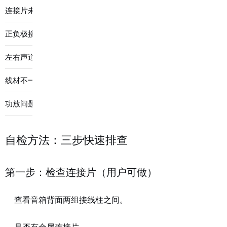
连接片未拆除
40%
高音过亮
拆除连接片
正负极接反
30%
相位问题
检查接线
左右声道交叉
15%
声像错乱
正确接线
线材不一致
10%
声音不平衡
换同款线
功放问题
5%
单声道
检查功放
自检方法：三步快速排查
第一步：检查连接片（用户可做）
查看音箱背面两组接线柱之间。