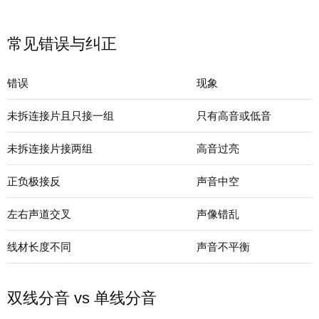
常见错误与纠正
错误
现象
未拆连接片且只接一组
只有高音或低音
未拆连接片接两组
高音过亮
正负极接反
声音中空
左右声道交叉
声像错乱
线材长度不同
声音不平衡
双线分音 vs 单线分音