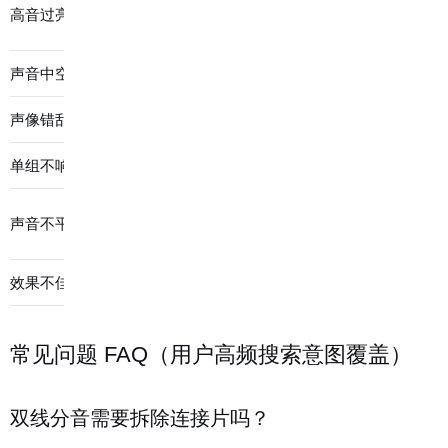
检查连接片是
高音过亮
0元
是
否拆除
声音中空
检查正负极
0元
是
声像错乱
检查左右声道
0元
是
单组不响
检查该组接线
0元
是
检查线材一致
声音不平衡
0-200元
可自查
性
效果不佳
改回单线分音
0元
是
常见问题 FAQ（用户高频搜索意图覆盖）
双线分音需要拆除连接片吗？