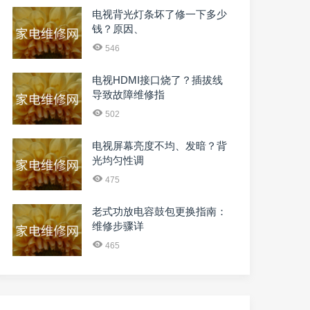
电视背光灯条坏了修一下多少
钱？原因、
546
电视HDMI接口烧了？插拔线
导致故障维修指
502
电视屏幕亮度不均、发暗？背
光均匀性调
475
老式功放电容鼓包更换指南：
维修步骤详
465