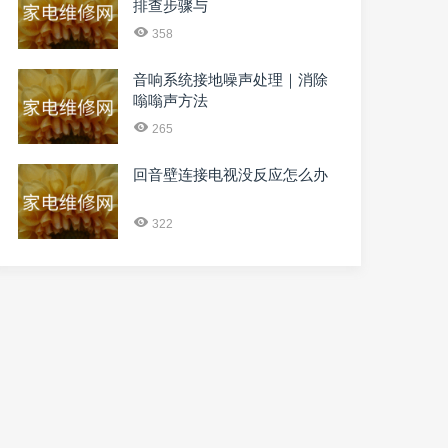
排查步骤与
358
音响系统接地噪声处理｜消除
嗡嗡声方法
265
回音壁连接电视没反应怎么办
322