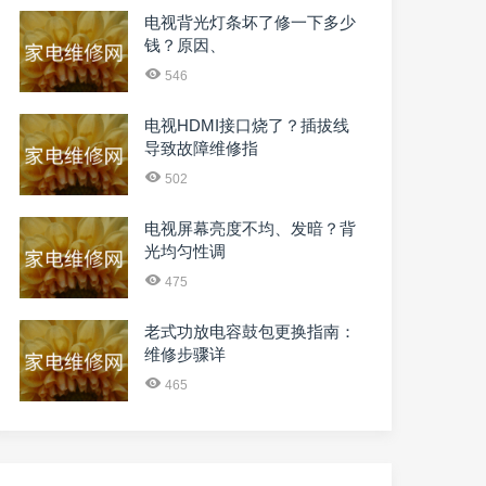
电视背光灯条坏了修一下多少
钱？原因、
546
电视HDMI接口烧了？插拔线
导致故障维修指
502
电视屏幕亮度不均、发暗？背
光均匀性调
475
老式功放电容鼓包更换指南：
维修步骤详
465