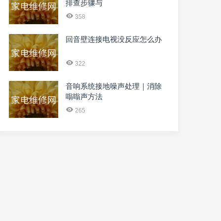
排查步骤与
358
回音壁连接电视没反应怎么办
322
音响系统接地噪声处理｜消除
嗡嗡声方法
265