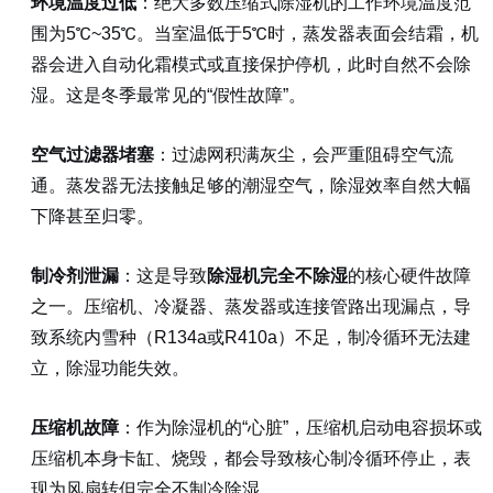
环境温度过低
：绝大多数压缩式除湿机的工作环境温度范
围为5℃~35℃。当室温低于5℃时，蒸发器表面会结霜，机
器会进入自动化霜模式或直接保护停机，此时自然不会除
湿。这是冬季最常见的“假性故障”。
空气过滤器堵塞
：过滤网积满灰尘，会严重阻碍空气流
通。蒸发器无法接触足够的潮湿空气，除湿效率自然大幅
下降甚至归零。
制冷剂泄漏
：这是导致
除湿机完全不除湿
的核心硬件故障
之一。压缩机、冷凝器、蒸发器或连接管路出现漏点，导
致系统内雪种（R134a或R410a）不足，制冷循环无法建
立，除湿功能失效。
压缩机故障
：作为除湿机的“心脏”，压缩机启动电容损坏或
压缩机本身卡缸、烧毁，都会导致核心制冷循环停止，表
现为风扇转但完全不制冷除湿。