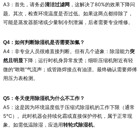
A3：首先，请务必
，这解决了80%的效果下降问
清洁过滤网
题。其次，检查环境温度是否过低。如果这两点都排除了，
可能是蒸发器脏堵或少量制冷剂泄漏，后者需要专业维修。
Q4：如何判断除湿机是否需要加氟？
A4：非专业人员很难直接判断。但有几个迹象：除湿能力
突
下降；运行时机身异常发烫；细听压缩机附近有轻
然且明显
微的“咝咝”气流声；或管路焊接点有油渍。最终确认需要师傅
用压力表检测。
Q5：冬天使用除湿机为什么不工作？
A5：这是因为环境温度低于压缩式除湿机的工作下限（通常
5℃）。此时机器会持续化霜或直接保护停机，属于正常现
象。如需低温除湿，应选用
。
转轮式除湿机