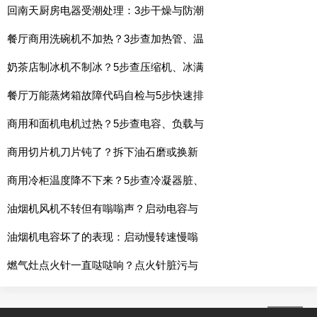
回南天厨房电器受潮处理：3步干燥与防潮
餐厅商用洗碗机不加热？3步查加热管、温
奶茶店制冰机不制冰？5步查压缩机、冰满
餐厅万能蒸烤箱故障代码自检与5步快速排
商用和面机电机过热？5步查电容、负载与
商用切片机刀片钝了？拆下油石磨或换新
商用冷柜温度降不下来？5步查冷凝器脏、
油烟机风机不转但有嗡嗡声？启动电容与
油烟机电容坏了的表现：启动慢转速慢嗡
燃气灶点火针一直哒哒响？点火针脏污与